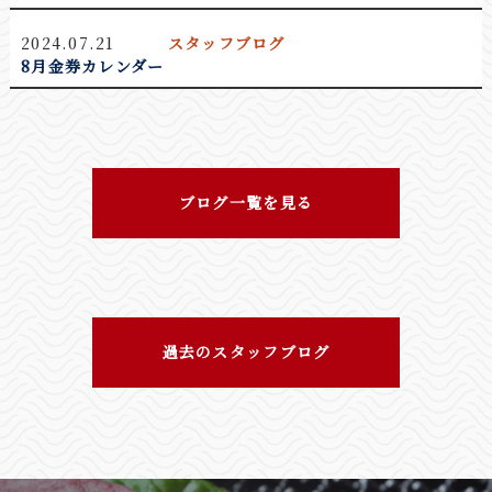
「ありがとうキャンペーン」を行っております<(_
_)>
2024.07.21
スタッフブログ
皆様、長い間「ももぞう 敦賀店」を支えてくださ
8月金券カレンダー
り誠にありがとうございます。
2026.01.26
敦賀店お知らせ
【ももぞう定食】登場！！
ブログ一覧を見る
過去のスタッフブログ