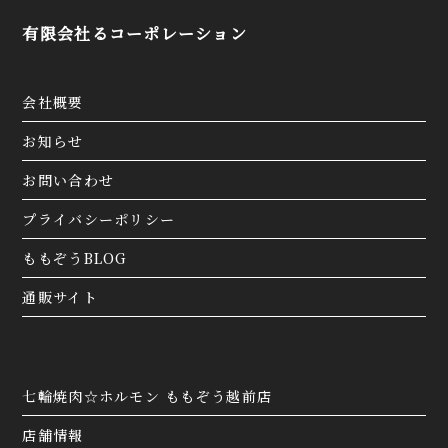
有限会社るコーポレーション
忘年会のご予約受付中です🍻
おかげさまで、例年通り週末や連休前を中心に忘年
会のご予約・お問い合わせを大変多く頂いておりま
すので、ご検討中のお客様はお早目のご予約をオス
会社概要
スメ致します🙇‍♂️
ご予約はお電話またはWeb予約にて承っておりま
す📝
お知らせ
是非、たくさんのご来店お待ちしております‼️
お問い合わせ
『公式ホームページ』
▶︎https://momozo.jp/tsuruga
プライバシーポリシー
『Instagram』
▶https://www.instagram.com/momozo29/
ももぞうBLOG
『公式LINE』
通販サイト
▶︎https://page.line.me/lae3764w
⌚営業時間⇒17:00〜23:00
🗓定休日⇒水曜/第1火曜
🌐予約⇒Web予約/電話
📍住所⇒福井県敦賀市木崎45-20-1
七輪焼肉☆ホルモン ももぞう越前店
2025.11.01
敦賀店お知らせ
店舗情報