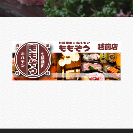
ご予約はお電話またはWeb予約にて承っておりま
す📝
是非、たくさんのご来店お待ちしております‼️
『公式ホームページ』
▶︎https://momozo.jp/etizen
『Instagram』
▶https://www.instagram.com/momozo.echiz
『公式LINE』
▶︎https://page.line.me/zyl7102w
⌚営業時間
▶︎月/火/木⇒17:00〜0:00
▶︎金/土⇒17:00〜2:30
▶︎日/祝⇒17:00〜23:00
🗓定休日⇒水曜/第1火曜
🌐予約⇒Web予約/電話
📍住所⇒福井県越前市横市町34-141
2025.11.27
敦賀店お知らせ
🍻忘年会ご予約のお知らせ🍻