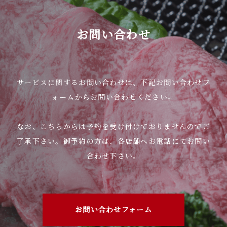
定額でお食事を楽しんで頂ける1品になっておりま
す♪
お肉は【黒毛和牛 カルビ ・豚カルビ ・ 若
お問い合わせ
鶏】
ご飯
わかめスープ
ミニサラダ
その日の小皿
が付いています♪
サービスに関するお問い合わせは、下記お問い合わせフ
一度、是非お試しください(^O^)／
※敦賀店限定になっております。
ォームからお問い合わせください。
2025.11.27
越前店お知らせ
なお、こちらからは予約を受け付けておりませんのでご
🍻忘年会ご予約のお知らせ🍻
了承下さい。御予約の方は、各店舗へお電話にてお問い
合わせ下さい。
忘年会のご予約受付中です🍻
おかげさまで、例年通り週末や連休前を中心に忘年
会のご予約・お問い合わせを大変多く頂いておりま
お問い合わせフォーム
すので、ご検討中のお客様はお早目のご予約をオス
スメ致します🙇‍♂️