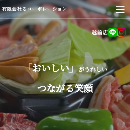
有限会社るコーポレーション
越前店
「おいしい」
がうれしい
つながる笑顔