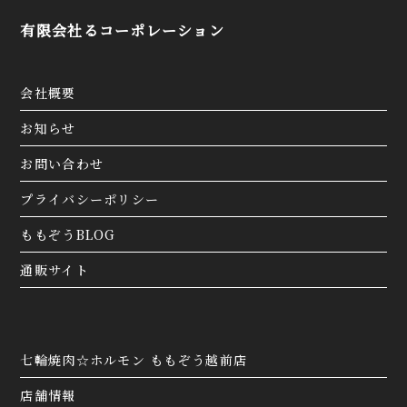
有限会社るコーポレーション
忘年会のご予約受付中です🍻
おかげさまで、例年通り週末や連休前を中心に忘年
会のご予約・お問い合わせを大変多く頂いておりま
すので、ご検討中のお客様はお早目のご予約をオス
会社概要
スメ致します🙇‍♂️
ご予約はお電話またはWeb予約にて承っておりま
す📝
お知らせ
是非、たくさんのご来店お待ちしております‼️
お問い合わせ
『公式ホームページ』
▶︎https://momozo.jp/tsuruga
プライバシーポリシー
『Instagram』
▶https://www.instagram.com/momozo29/
ももぞうBLOG
『公式LINE』
通販サイト
▶︎https://page.line.me/lae3764w
⌚営業時間⇒17:00〜23:00
🗓定休日⇒水曜/第1火曜
🌐予約⇒Web予約/電話
📍住所⇒福井県敦賀市木崎45-20-1
七輪焼肉☆ホルモン ももぞう越前店
2025.11.01
敦賀店お知らせ
店舗情報