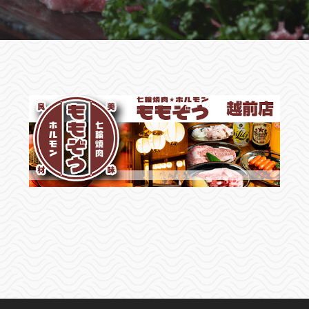
ご予約はお電話またはWeb予約にて承っておりま
す📝
是非、たくさんのご来店お待ちしております‼️
『公式ホームページ』
▶︎https://momozo.jp/etizen
『Instagram』
▶https://www.instagram.com/momozo.echiz
『公式LINE』
▶︎https://page.line.me/zyl7102w
⌚営業時間
▶︎月/火/木⇒17:00〜0:00
▶︎金/土⇒17:00〜2:30
▶︎日/祝⇒17:00〜23:00
🗓定休日⇒水曜/第1火曜
🌐予約⇒Web予約/電話
📍住所⇒福井県越前市横市町34-141
2025.11.27
敦賀店お知らせ
🍻忘年会ご予約のお知らせ🍻