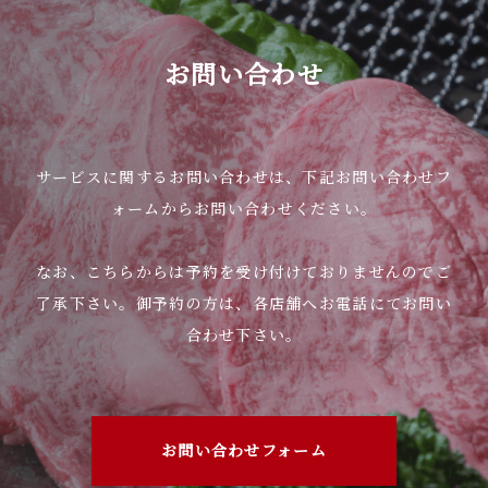
定額でお食事を楽しんで頂ける1品になっておりま
す♪
お肉は【黒毛和牛 カルビ ・豚カルビ ・ 若
お問い合わせ
鶏】
ご飯
わかめスープ
ミニサラダ
その日の小皿
が付いています♪
サービスに関するお問い合わせは、下記お問い合わせフ
一度、是非お試しください(^O^)／
※敦賀店限定になっております。
ォームからお問い合わせください。
2025.11.27
越前店お知らせ
なお、こちらからは予約を受け付けておりませんのでご
🍻忘年会ご予約のお知らせ🍻
了承下さい。御予約の方は、各店舗へお電話にてお問い
合わせ下さい。
忘年会のご予約受付中です🍻
おかげさまで、例年通り週末や連休前を中心に忘年
会のご予約・お問い合わせを大変多く頂いておりま
お問い合わせフォーム
すので、ご検討中のお客様はお早目のご予約をオス
スメ致します🙇‍♂️