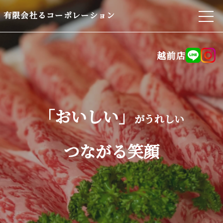
有限会社るコーポレーション
越前店
「おいしい」
がうれしい
つながる笑顔