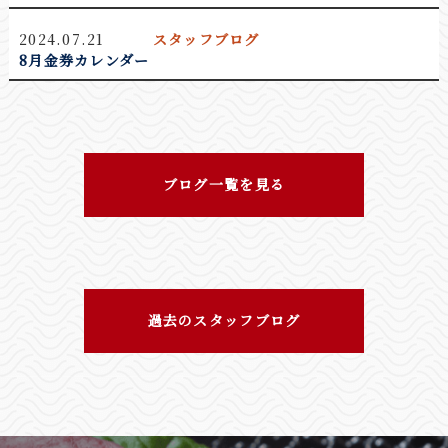
「ありがとうキャンペーン」を行っております<(_
_)>
2024.07.21
スタッフブログ
皆様、長い間「ももぞう 敦賀店」を支えてくださ
8月金券カレンダー
り誠にありがとうございます。
2026.01.26
敦賀店お知らせ
【ももぞう定食】登場！！
ブログ一覧を見る
過去のスタッフブログ